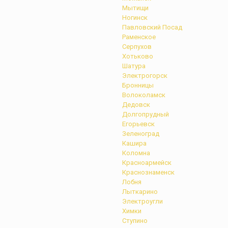
Мытищи
Ногинск
Павловский Посад
Раменское
Серпухов
Хотьково
Шатура
Электрогорск
Бронницы
Волоколамск
Дедовск
Долгопрудный
Егорьевск
Зеленоград
Кашира
Коломна
Красноармейск
Краснознаменск
Лобня
Лыткарино
Электроугли
Химки
Ступино