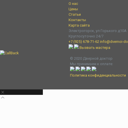
О нас
Цены
Статьи
Контакты
Карта сайта
Электрогорск, ул Горького д10А
Круглосуточно 24/7
+7 (925) 678-71-62
info@dvernoi-dok
Вызвать мастера
© 2020 Дверной доктор
Мы принимаем к оплате:
Политика конфиденциальности