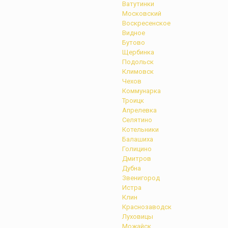
Ватутинки
Московский
Воскресенское
Видное
Бутово
Щербинка
Подольск
Климовск
Чехов
Коммунарка
Троицк
Апрелевка
Селятино
Котельники
Балашиха
Голицино
Дмитров
Дубна
Звенигород
Истра
Клин
Краснозаводск
Луховицы
Можайск