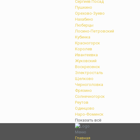
Сергиев Посад
Пушкино
Орехово-Зуево
Нахабино
Люберцы
Лосино-Петровский
Кубинка
Красногорск
Королев
Ивантеевка
Жуковский
Воскресенск
Электросталь
Щелково
Черноголовка
Фрязино
Солнечногорск
Реутов
Одинцово
Наро-Фоминск
Показать всё
Меню
Главная