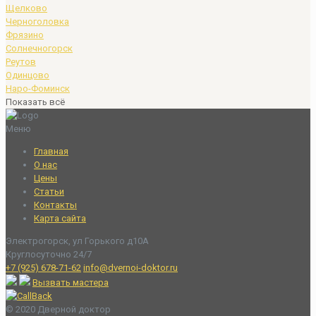
Щелково
Черноголовка
Фрязино
Солнечногорск
Реутов
Одинцово
Наро-Фоминск
Показать всё
Меню
Главная
О нас
Цены
Статьи
Контакты
Карта сайта
Электрогорск, ул Горького д10А
Круглосуточно 24/7
+7 (925) 678-71-62
info@dvernoi-doktor.ru
Вызвать мастера
© 2020 Дверной доктор