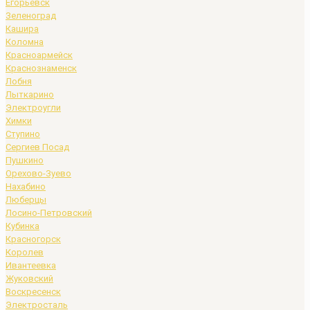
Егорьевск
Зеленоград
Кашира
Коломна
Красноармейск
Краснознаменск
Лобня
Лыткарино
Электроугли
Химки
Ступино
Сергиев Посад
Пушкино
Орехово-Зуево
Нахабино
Люберцы
Лосино-Петровский
Кубинка
Красногорск
Королев
Ивантеевка
Жуковский
Воскресенск
Электросталь