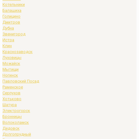
Котельники
Балашиха
Голицино
Дмитров
Дубна
Звенигород
Истра
Клин
Краснозаводск
Луховицы
Можайск
Мытищи
Ногинск
Павловский Посад
Раменское
Серпухов
Хотьково
Шатура
Электрогорск
Бронницы
Волоколамск
Дедовск
Долгопрудный