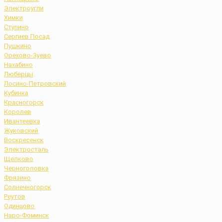
Электроугли
Химки
Ступино
Сергиев Посад
Пушкино
Орехово-Зуево
Нахабино
Люберцы
Лосино-Петровский
Кубинка
Красногорск
Королев
Ивантеевка
Жуковский
Воскресенск
Электросталь
Щелково
Черноголовка
Фрязино
Солнечногорск
Реутов
Одинцово
Наро-Фоминск