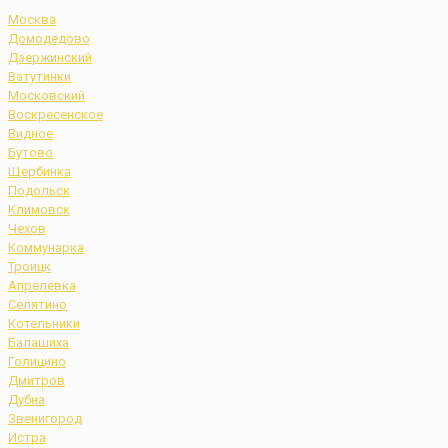
Москва
Домодедово
Дзержинский
Ватутинки
Московский
Воскресенское
Видное
Бутово
Щербинка
Подольск
Климовск
Чехов
Коммунарка
Троицк
Апрелевка
Селятино
Котельники
Балашиха
Голицино
Дмитров
Дубна
Звенигород
Истра