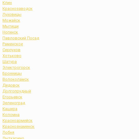
Клин
Краснозаводск
Луховицы
Можайск
Мытищи
Ногинск
Павловский Посад
Раменское
Серпухов
Хотьково
Шатура
Электрогорск
Бронницы
Волоколамск
Дедовск
Долгопрудный
Егорьевск
Зеленоград
Кашира
Коломна
Красноармейск
Краснознаменск
Лобня
Лыткарино